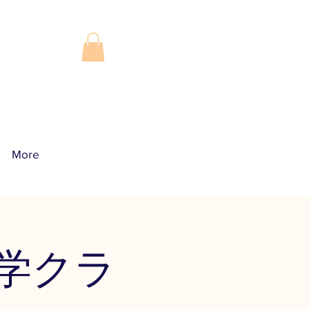
More
​
就学クラ