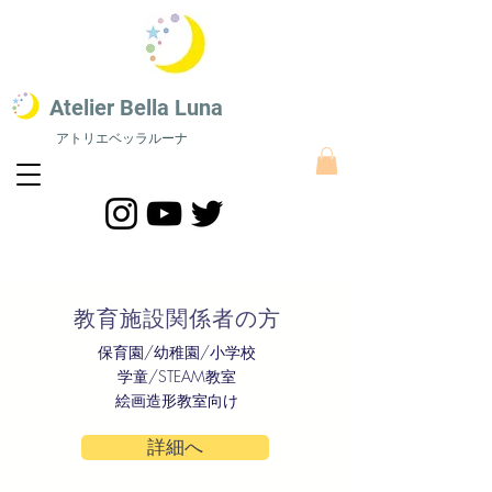
​Atelier Bella L
una
アトリエベッラルーナ
STEAM教育 絵画教室​
​STEAM教育にスポーツをプラスした最新STEAMS教育｜株式会社アトリエベッラルーナ
​教育施設関係者の方
保育園/幼稚園/小学校
学童/STEAM教室
​絵画造形教室向け
詳細へ