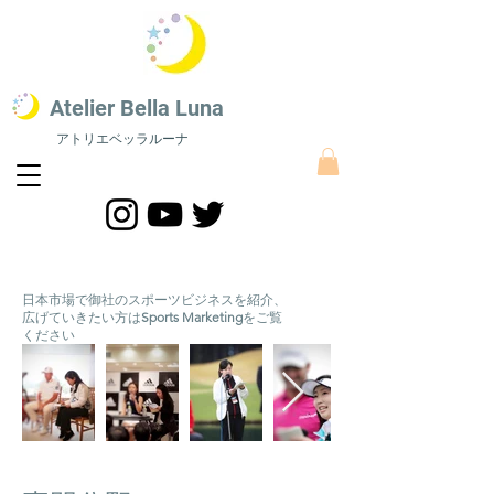
​Atelier Bella L
una
アトリエベッラルーナ
STEAM教育 絵画教室​
​STEAM教育にスポーツをプラスした最新STEAMS教育｜株式会社アトリエベッラルーナ
日本市場で御社のスポーツビジネスを紹介、
広げていきたい方は
Sports Marketing
をご覧
ください