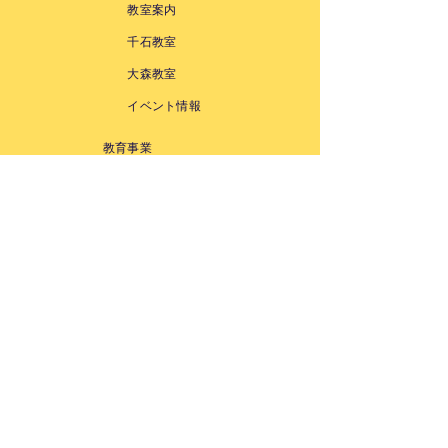
教室案内
千石教室
大森教室
イベント情報
教育事業
STEAMSプログラ
ム導入
STEAMSイベント
企画
鑑賞教育プログラ
ム導入
教材販売
​
ニュース