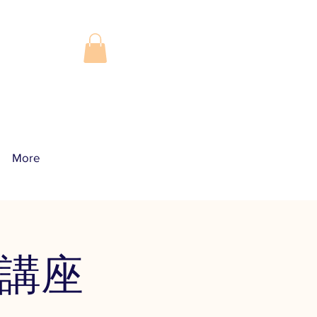
More
​
験講座