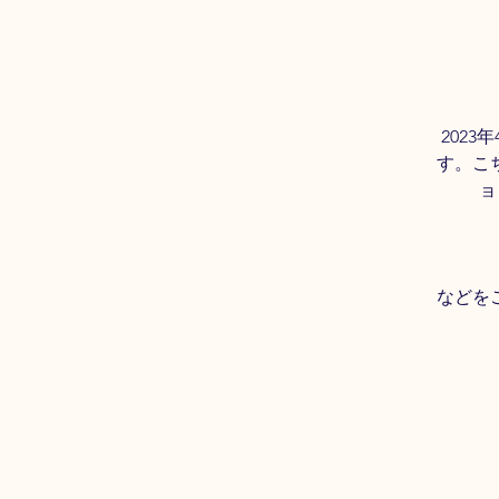
202
す。こ
ョ
などを