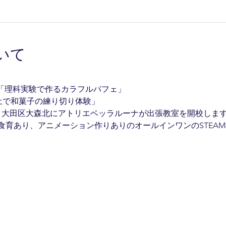
いて
:45) 「理科実験で作るカラフルパフェ」
5)「粘土で和菓子の練り切り体験」
曜日、大田区大森北にアトリエベッラルーナが出張教室を開校しま
食育あり、アニメーション作りありのオールインワンのSTEA