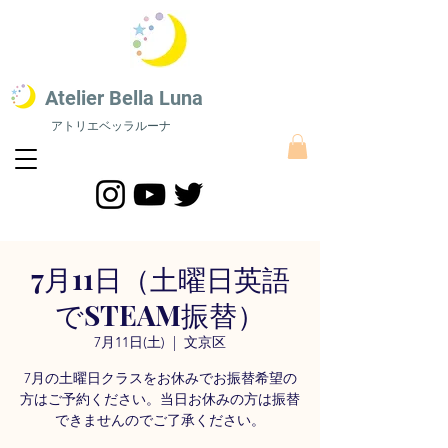
​Atelier Bella L
una
アトリエベッラルーナ
STEAM教育 絵画教室​
​STEAM教育にスポーツをプラスした最新STEAMS教育｜株式会社アトリエベッラルーナ
7月11日（土曜日英語
でSTEAM振替）
7月11日(土)
  |  
文京区
7月の土曜日クラスをお休みでお振替希望の
方はご予約ください。当日お休みの方は振替
できませんのでご了承ください。