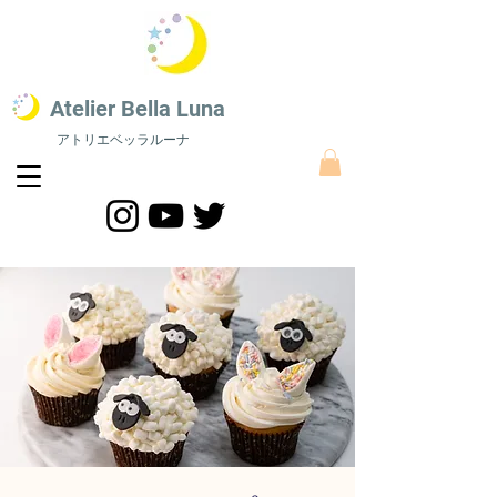
​Atelier Bella L
una
アトリエベッラルーナ
STEAM教育 絵画教室​
​STEAM教育にスポーツをプラスした最新STEAMS教育｜株式会社アトリエベッラルーナ