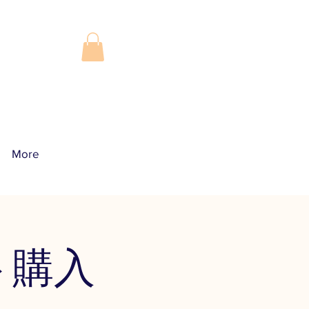
More
​
ト購入