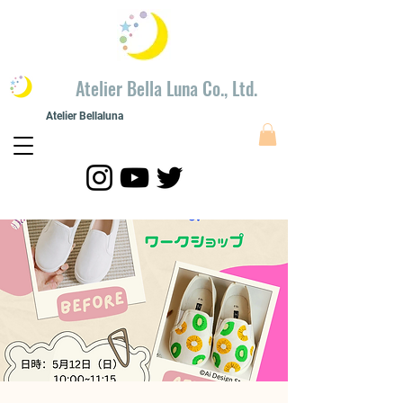
​Atelier Bella Luna Co., Ltd.
Atelier Bellaluna
​Painting modeling
​Atelier Bellaluna Painting and Creation Co., Ltd.