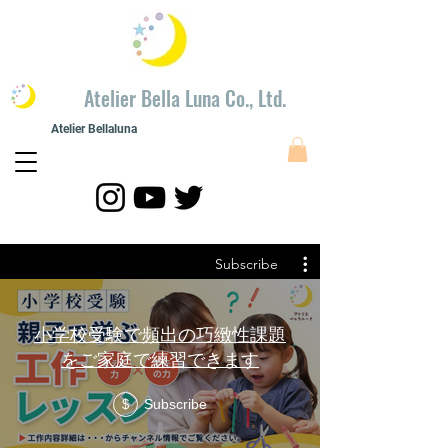
​Atelier Bella Luna Co., Ltd.
Atelier Bellaluna
​Painting modeling
​Atelier Bellaluna Painting and Creation Co., Ltd.
Subscribe
小学校受験で頻出の巧緻性課題
をご家庭で練習できます
Subscribe
$